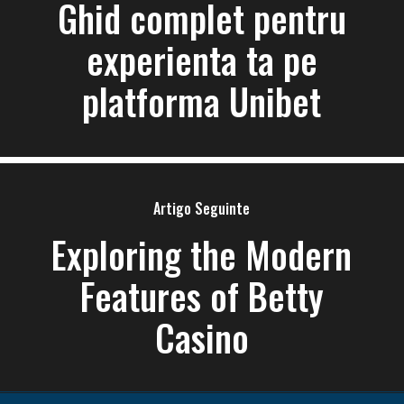
Ghid complet pentru
experienta ta pe
platforma Unibet
Artigo Seguinte
Exploring the Modern
Features of Betty
Casino