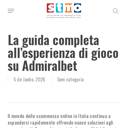
Skip
Menu
to
pesq
main
content
La guida completa
all’esperienza di gioco
su Admiralbet
5 de Junho, 2026
Sem categoria
Il mondo delle scommesse online in Italia continua a
espandersi rapidamente offrendo nuove soluzioni agli