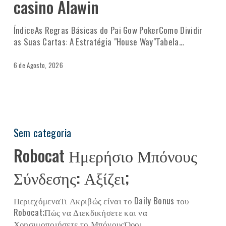
casino Alawin
ÍndiceAs Regras Básicas do Pai Gow PokerComo Dividir
as Suas Cartas: A Estratégia "House Way"Tabela…
6 de Agosto, 2026
Sem categoria
Robocat Ημερήσιο Μπόνους
Σύνδεσης: Αξίζει;
ΠεριεχόμεναΤι Ακριβώς είναι το Daily Bonus του
Robocat;Πώς να Διεκδικήσετε και να
Χρησιμοποιήσετε το ΜπόνουςΌροι…