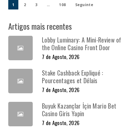
1
2
3
…
108
Seguinte
Artigos mais recentes
Lobby Luminary: A Mini-Review of
the Online Casino Front Door
7 de Agosto, 2026
Stake Cashback Expliqué :
Pourcentages et Délais
7 de Agosto, 2026
Buyuk Kazançlar İçin Mario Bet
Casino Giris Yapin
7 de Agosto, 2026