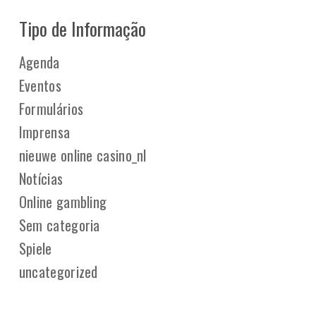
Tipo de Informação
Agenda
Eventos
Formulários
Imprensa
nieuwe online casino_nl
Notícias
Online gambling
Sem categoria
Spiele
uncategorized