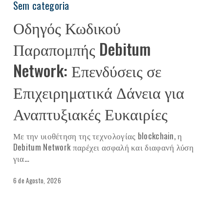
Sem categoria
Οδηγός Κωδικού
Παραπομπής Debitum
Network: Επενδύσεις σε
Επιχειρηματικά Δάνεια για
Αναπτυξιακές Ευκαιρίες
Με την υιοθέτηση της τεχνολογίας blockchain, η
Debitum Network παρέχει ασφαλή και διαφανή λύση
για…
6 de Agosto, 2026