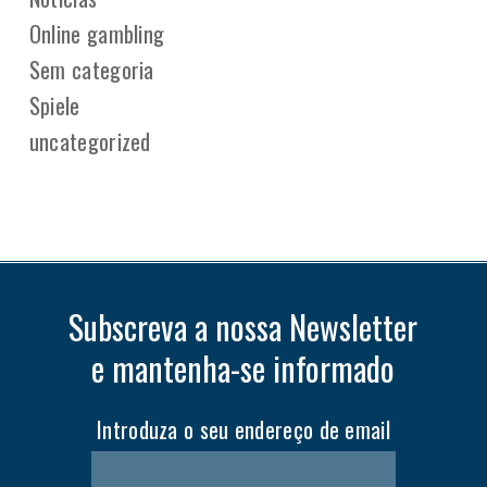
Online gambling
Sem categoria
Spiele
uncategorized
Subscreva a nossa Newsletter
e mantenha-se informado
Introduza o seu endereço de email