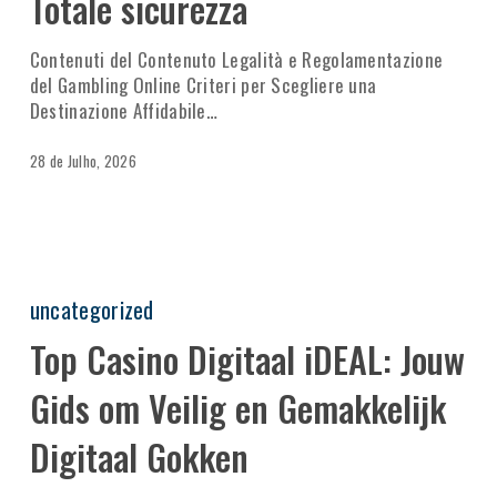
Totale sicurezza
Contenuti del Contenuto Legalità e Regolamentazione
del Gambling Online Criteri per Scegliere una
Destinazione Affidabile…
28 de Julho, 2026
uncategorized
Top Casino Digitaal iDEAL: Jouw
Gids om Veilig en Gemakkelijk
Digitaal Gokken