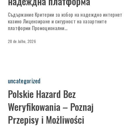
надеждна платформа
Съдържание Критерии за избор на надеждно интернет
казино Лицензиране и сигурност на хазартните
платформи Промоционални…
28 de Julho, 2026
uncategorized
Polskie Hazard Bez
Weryfikowania – Poznaj
Przepisy i Możliwości