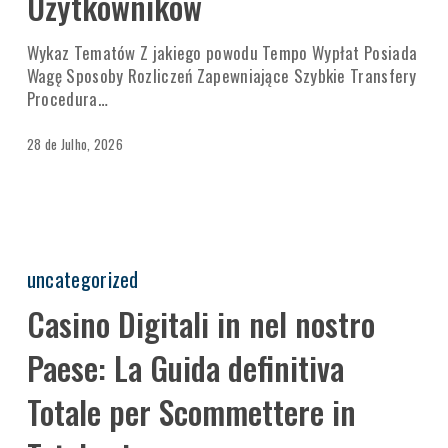
Użytkowników
Wykaz Tematów Z jakiego powodu Tempo Wypłat Posiada
Wagę Sposoby Rozliczeń Zapewniające Szybkie Transfery
Procedura…
28 de Julho, 2026
uncategorized
Casino Digitali in nel nostro
Paese: La Guida definitiva
Totale per Scommettere in