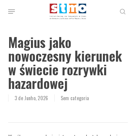
Skip
Menu
to
pesq
main
content
Magius jako
nowoczesny kierunek
w świecie rozrywki
hazardowej
3 de Junho, 2026
Sem categoria