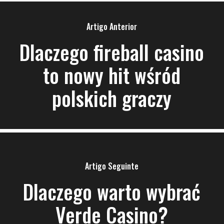
Artigo Anterior
Dlaczego fireball casino
to nowy hit wśród
polskich graczy
Artigo Seguinte
Dlaczego warto wybrać
Verde Casino?