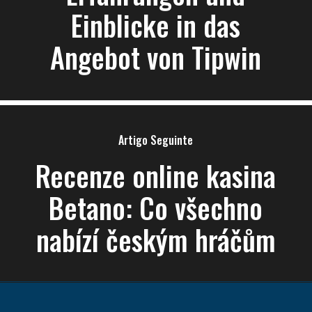
Einblicke in das
Angebot von Tipwin
Artigo Seguinte
Recenze online kasina
Betano: Co všechno
nabízí českým hráčům