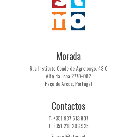
Morada
Rua Instituto Conde de Agrolongo, 43 C
Alto da Loba 2770-082
Paço de Arcos, Portugal
Contactos
T: +351 937 513 807
T: +351 218 206 925
E: geral@stmo.pt