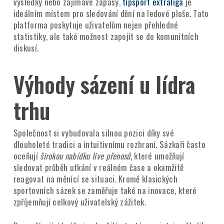
výsledky nebo zajímavé zápasy,
tipsport extraliga
je
ideálním místem pro sledování dění na ledové ploše. Tato
platforma poskytuje uživatelům nejen přehledné
statistiky, ale také možnost zapojit se do komunitních
diskusí.
Výhody sázení u lídra
trhu
Společnost si vybudovala silnou pozici díky své
dlouholeté tradici a intuitivnímu rozhraní. Sázkaři často
oceňují
širokou nabídku live přenosů
, které umožňují
sledovat průběh utkání v reálném čase a okamžitě
reagovat na měnící se situaci. Kromě klasických
sportovních sázek se zaměřuje také na inovace, které
zpříjemňují celkový uživatelský zážitek.