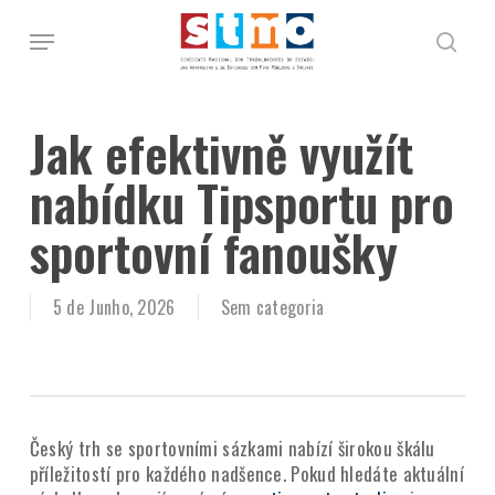
Skip
Menu
to
pesq
main
content
Jak efektivně využít
nabídku Tipsportu pro
sportovní fanoušky
5 de Junho, 2026
Sem categoria
Český trh se sportovními sázkami nabízí širokou škálu
příležitostí pro každého nadšence. Pokud hledáte aktuální